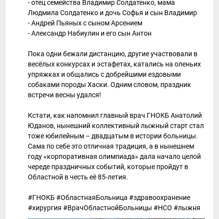
- отец семейства Владимир Солдатенко, мама
Людмила Солдатенко и дочь Софья и сын Владимир
- Андрей Пьяных с сыном Арсением
- Александр Набиулин и его сын Антон
Пока одни бежали дистанцию, другие участвовали в
весёлых конкурсах и эстафетах, катались на оленьих
упряжках и общались с добрейшими ездовыми
собаками породы Хаски. Одним словом, праздник
встречи весны удался!
Кстати, как напомнил главный врач ГНОКБ Анатолий
Юданов, нынешний коллективный лыжный старт стал
тоже юбилейным – двадцатым в истории больницы.
Сама по себе это отличная традиция, а в нынешнем
году «корпоративная олимпиада» дала начало целой
череде праздничных событий, которые пройдут в
Областной в честь её 85-летия.
#ГНОКБ #ОбластнаяБольница #здравоохранение
#хирургия #ВрачОбластнойБольницы #НСО #лыжня