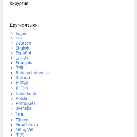
Хирургия
Другие языки:
العربية
বাংলা
Deutsch
English
Español
فارسی
Français
हिन्दी
Bahasa Indonesia
Italiano
日本語
한국어
Nederlands
Polski
Português
Svenska
ไทย
Türkçe
Українська
Tiếng Việt
中文