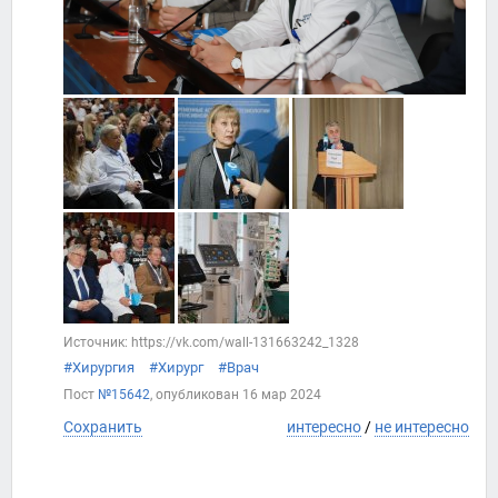
Источник: https://vk.com/wall-131663242_1328
#Хирургия
#Хирург
#Врач
Пост
№15642
, опубликован
16 мар 2024
Сохранить
интересно
/
не интересно