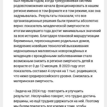
был первым годом, когда трёхуровневая система
родовспоможения начала функционировать в нашем
регионе именно в том формате и в том режиме, как она
задумывалась. Результаты показали, что все
организационные решения были приняты абсолютно
верно: показатель младенческой смертности по
итогам минувшего года достиг минимальных значений
за всю историю. Благодаря плановой маршрутизации
беременных, переоснащению родильных домов,
внедрению новейших технологий выхаживания
недоношенных маловесных новорождённых и
младенцев с врождёнными заболеваниями стало
возможным снизить в регионе смертность детей в
возрасте от 0 до 12 месяцев. В 2023 году этот
показатель составил 4 случая на 1 тыс. родившихся,
что ниже среднероссийского уровня. Снизилась и
материнская смертность.
- Задача на 2024 год - повторить и улучшить
результат. Неслучайно говорят, что трудно достичь
вершины, но ещё труднее удержаться на ней. Поэтому
мы будем прилагать все усилия к тому, чтобы