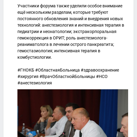
Участники форума также уделили особое внимание
ещё нескольким разделам, которые требуют
постоянного обновления знаний и внедрения новых
технологий: анестезиология и интенсивная терапия в
педиатрии и неонатологии; экстракорпоральная
гемокоррекция в ОРИТ; роль анестезиолога-
реаниматолога в лечении острого панкреатита;
гемостазиология; интенсивная терапия в
комбустиологии.
#ГНОКБ #ОбластнаяБольница #здравоохранение
#хирургия #ВрачОбластнойБольницы #НСО
#анестезиология