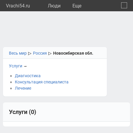
Vrachi54.ru
Люди
Eще
🔔
Новос
🔍
Весь мир
▷
Россия
▷
Новосибирская обл.
→
Услуги
Диагностика
Консультация специалиста
Лечение
Услуги (0)