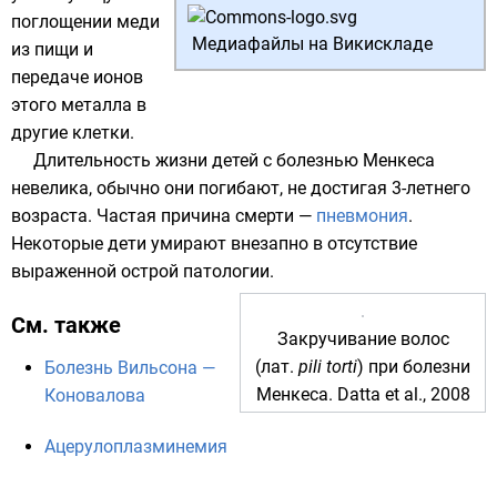
поглощении меди
Медиафайлы на Викискладе
из пищи и
передаче ионов
этого металла в
другие клетки.
Длительность жизни детей с болезнью Менкеса
невелика, обычно они погибают, не достигая 3-летнего
возраста. Частая причина смерти —
пневмония
.
Некоторые дети умирают внезапно в отсутствие
выраженной острой патологии.
См. также
Закручивание волос
(
лат.
pili torti
) при болезни
Болезнь Вильсона —
Менкеса. Datta et al., 2008
Коновалова
Ацерулоплазминемия