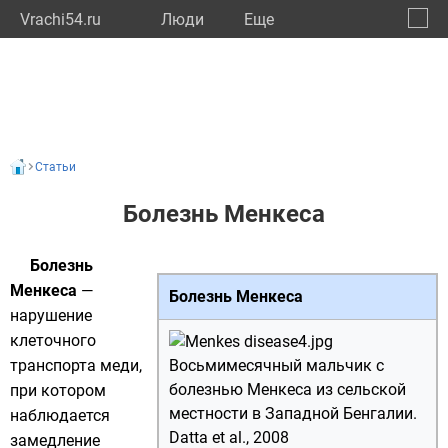
Vrachi54.ru
Люди
Eще
🔔
Новос
🔍
Статьи
Болезнь Менкеса
Болезнь
Менкеса
—
Болезнь Менкеса
нарушение
клеточного
транспорта
меди
,
Восьмимесячный мальчик с
болезнью Менкеса из сельской
при котором
местности в
Западной Бенгалии
.
наблюдается
Datta et al., 2008
замедление