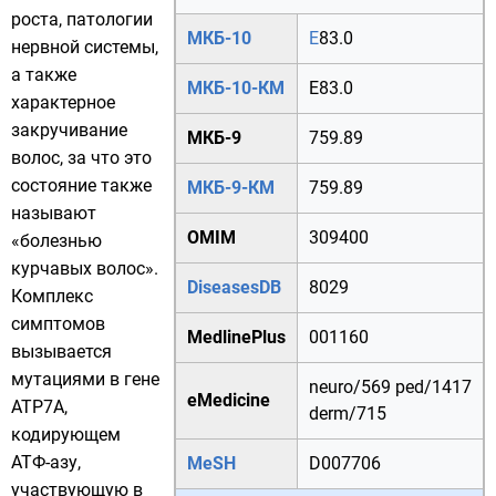
роста, патологии
МКБ-10
E
83.0
нервной системы,
а также
МКБ-10-КМ
E83.0
характерное
закручивание
МКБ-9
759.89
волос, за что это
состояние также
МКБ-9-КМ
759.89
называют
OMIM
309400
«болезнью
курчавых волос».
DiseasesDB
8029
Комплекс
симптомов
MedlinePlus
001160
вызывается
мутациями в гене
neuro/569
ped/1417
eMedicine
ATP7A
,
derm/715
кодирующем
АТФ-азу
,
MeSH
D007706
участвующую в