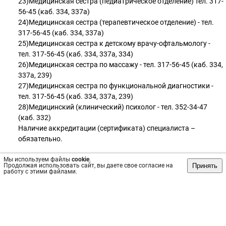
23)Медицинская сестра (педиатрическое отделение) тел. 317-
56-45 (каб. 334, 337а)
24)Медицинская сестра (терапевтическое отделение) - тел.
317-56-45 (каб. 334, 337а)
25)Медицинская сестра к детскому врачу-офтальмологу -
тел. 317-56-45 (каб. 334, 337а, 334)
26)Медицинская сестра по массажу - тел. 317-56-45 (каб. 334,
337а, 239)
27)Медицинская сестра по функциональной диагностики -
тел. 317-56-45 (каб. 334, 337а, 239)
28)Медицинский (клинический) психолог - тел. 352-34-47
(каб. 332)
Наличие аккредитации (сертификата) специалиста –
обязательно.
Мы используем файлы
29)Бухгалтер (расчет заработной платы) – тел. 317-56-01
cookie
.
Принять
Продолжая использовать сайт, вы даете свое согласие на
(каб. 331)
работу с этими файлами.
30)Специалист по персоналу – тел. 204-86-51 (каб. 128, 238)
31)Системный администратор – тел. 352-34-49 (каб. 120)
32)Рабочий по комплексному обслуживанию зданий - тел.
317-57-05 (каб.200)
33)Электромонтер - тел. 317-57-05 (каб.200)