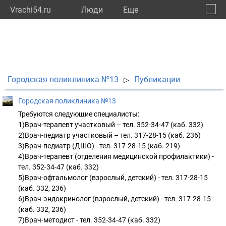
Vrachi54.ru
Люди
Eще
🔔
Новос
🔍
Городская поликлиника №13
Публикации
▷
Городская поликлиника №13
Требуются следующие специалисты:
1)Врач-терапевт участковый – тел. 352-34-47 (каб. 332)
2)Врач-педиатр участковый – тел. 317-28-15 (каб. 236)
3)Врач-педиатр (ДШО) - тел. 317-28-15 (каб. 219)
4)Врач-терапевт (отделения медицинской профилактики) -
тел. 352-34-47 (каб. 332)
5)Врач-офтальмолог (взрослый, детский) - тел. 317-28-15
(каб. 332, 236)
6)Врач-эндокринолог (взрослый, детский) - тел. 317-28-15
(каб. 332, 236)
7)Врач-методист - тел. 352-34-47 (каб. 332)