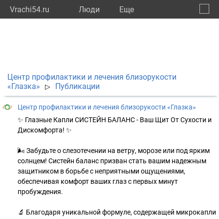
Vrachi54.ru
Люди
Eще
🔔
Новос
🔍
Центр профилактики и лечения близорукости
«Глазка»
Публикации
▷
Центр профилактики и лечения близорукости «Глазка»
✨ Глазные Капли СИСТЕЙН БАЛАНС - Ваш Щит От Сухости и
Дискомфорта! ✨
🌬 Забудьте о слезотечении на ветру, морозе или под ярким
солнцем! Систейн баланс призван стать вашим надежным
защитником в борьбе с неприятными ощущениями,
обеспечивая комфорт ваших глаз с первых минут
пробуждения.
🔬 Благодаря уникальной формуле, содержащей микрокапли