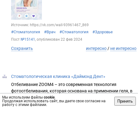
Источник: https://vk.com/wall-93961467_869
#Стоматология
#Врач
#Стоматология
#Здоровье
Пост
№15141
, опубликован
22 фев 2024
Сохранить
интересно
/
не интересно
Стоматологическая клиника «Даймонд Дент»
Отбеливание ZOOM4 – это современная технология
фотоотбеливания, которая основана на применении геля, в
состав которого входит перекись водорода в высокой
Мы используем файлы
cookie
.
Принять
Продолжая использовать сайт, вы даете свое согласие на
концентрации. Под воздействием ультрафиолета из геля
работу с этими файлами.
высвобождается активный кислород, который расщепляет
пигмент🦷
Такая процедура осветляет зубы на 4-8 тонов, при этом не
повреждая эмаль и дентин