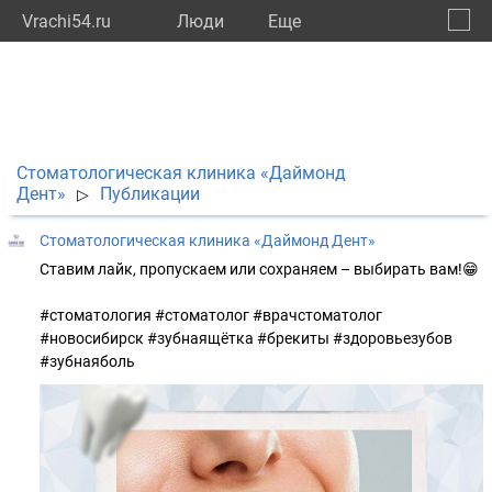
Vrachi54.ru
Люди
Eще
🔔
Новос
🔍
Стоматологическая клиника «Даймонд
Дент»
Публикации
▷
Стоматологическая клиника «Даймонд Дент»
Ставим лайк, пропускаем или сохраняем – выбирать вам!😁
#стоматология #стоматолог #врачстоматолог
#новосибирск #зубнаящётка #брекиты #здоровьезубов
#зубнаяболь