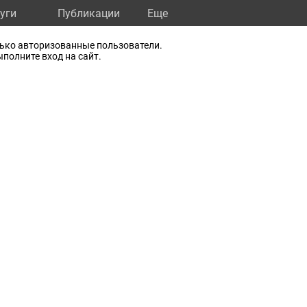
уги
Публикации
Eще
лько авторизованные пользователи.
полните вход на сайт.