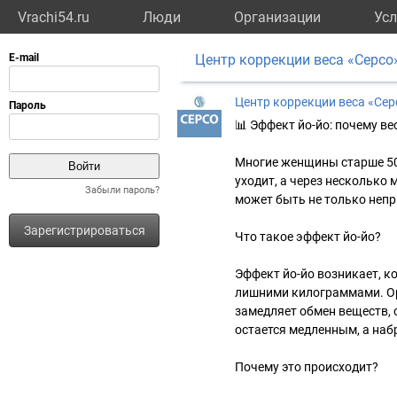
Vrachi54.ru
Люди
Организации
Усл
Центр коррекции веса «Серсо
Центр коррекции веса «Сер
📊 Эффект йо-йо: почему ве
Многие женщины старше 50 
уходит, а через несколько 
Забыли пароль?
может быть не только непр
Зарегистрироваться
Что такое эффект йо-йо?
Эффект йо-йо возникает, ко
лишними килограммами. Ор
замедляет обмен веществ, 
остается медленным, а на
Почему это происходит?