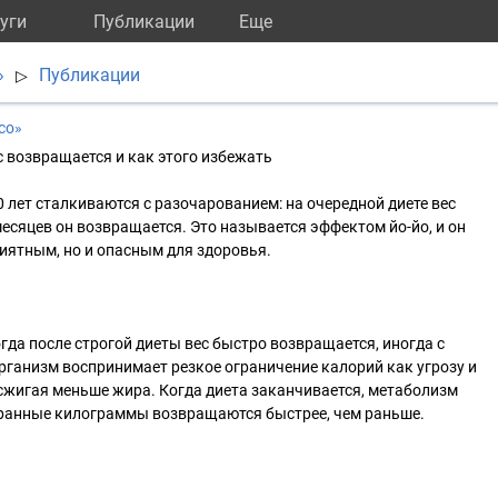
уги
Публикации
Eще
»
Публикации
▷
со»
с возвращается и как этого избежать
лет сталкиваются с разочарованием: на очередной диете вес
месяцев он возвращается. Это называется эффектом йо-йо, и он
иятным, но и опасным для здоровья.
гда после строгой диеты вес быстро возвращается, иногда с
ганизм воспринимает резкое ограничение калорий как угрозу и
сжигая меньше жира. Когда диета заканчивается, метаболизм
бранные килограммы возвращаются быстрее, чем раньше.