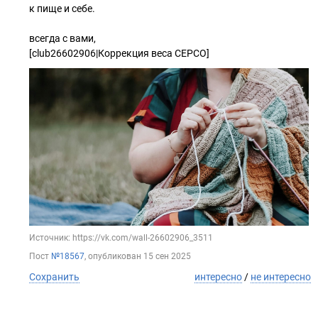
к пище и себе.
всегда с вами,
[club26602906|Коррекция веса СЕРСО]
Источник: https://vk.com/wall-26602906_3511
Пост
№18567
, опубликован
15 сен 2025
Сохранить
интересно
/
не интересно