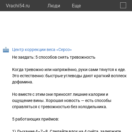
Vrachi54.ru
Люди
Eще
🔔
Новос
🔍
Центр коррекции веса «Серсо»
Не заедать: 5 способов снять тревожность
Когда тревожно или напряжённо, руки сами тянутся к еде.
Это естественно: быстрые углеводы дают краткий всплеск
дофамина.
Но вместе с этим они приносят лишние калории и
ощущение вины. Хорошая новость — есть способы
справляться с тревожностью без холодильника.
5 работающих приёмов:
1) Дыхание 4–7–8. Сделайте вдох на 4 счёта, задержите