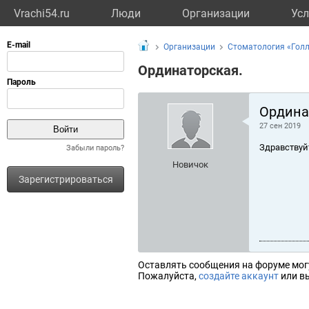
Vrachi54.ru
Люди
Организации
Усл
Организации
Стоматология «Гол
Ординаторская.
Ордина
27 сен 2019
Здравствуй
Забыли пароль?
Новичок
Зарегистрироваться
Оставлять сообщения на форуме мог
Пожалуйста,
создайте аккаунт
или вы