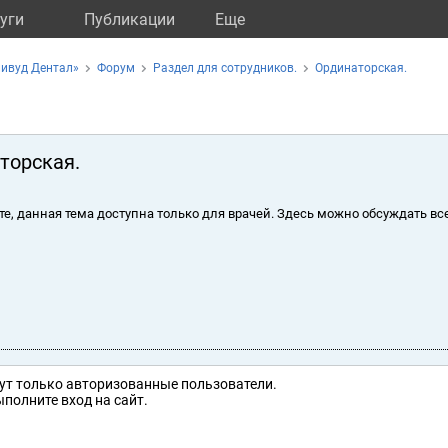
уги
Публикации
Eще
ливуд Дентал»
Форум
Раздел для сотрудников.
Ординаторская.
торская.
те, данная тема доступна только для врачей. Здесь можно обсуждать вс
ут только авторизованные пользователи.
полните вход на сайт.