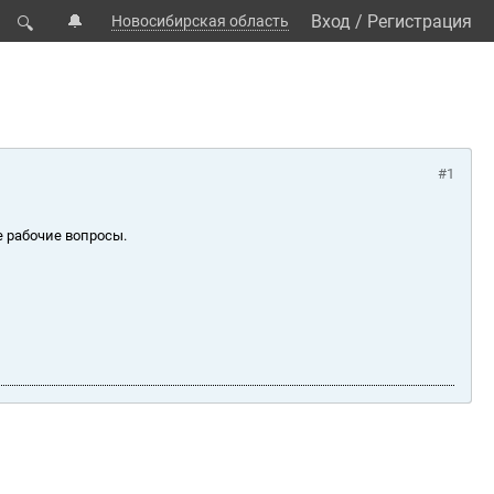
🔔
Вход
/
Регистрация
Новосибирская область
🔍
#1
е рабочие вопросы.