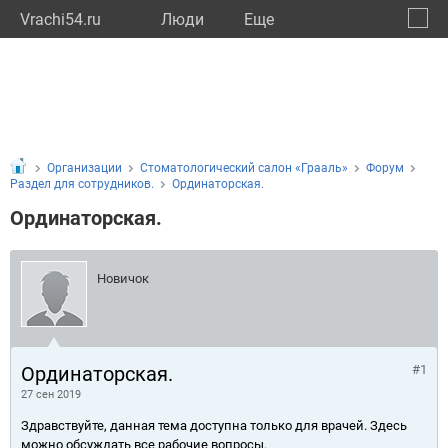
Vrachi54.ru
Люди
Eще
🔔
Новос
🔍
Организации
Cтоматологический салон «Грааль»
Форум
Раздел для сотрудников.
Ординаторская.
Ординаторская.
Новичок
Ординаторская.
#1
27 сен 2019
Здравствуйте, данная тема доступна только для врачей. Здесь
можно обсуждать все рабочие вопросы.