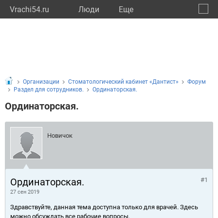
Vrachi54.ru
Люди
Eще
🔔
Новос
🔍
Организации
Стоматологический кабинет «Дантист»
Форум
Раздел для сотрудников.
Ординаторская.
Ординаторская.
Новичок
Ординаторская.
#1
27 сен 2019
Здравствуйте, данная тема доступна только для врачей. Здесь
можно обсуждать все рабочие вопросы.