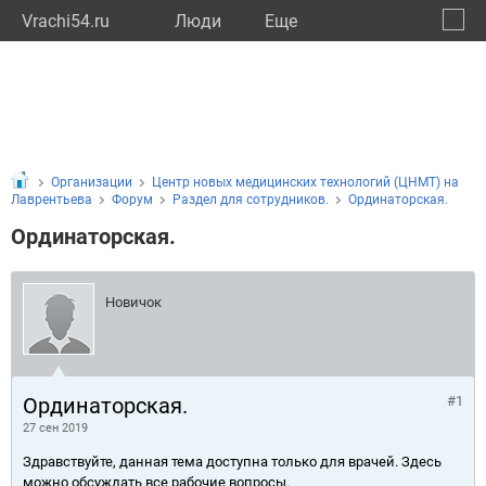
Vrachi54.ru
Люди
Eще
🔔
Новос
🔍
Организации
Центр новых медицинских технологий (ЦНМТ) на
Лаврентьева
Форум
Раздел для сотрудников.
Ординаторская.
Ординаторская.
Новичок
Ординаторская.
#1
27 сен 2019
Здравствуйте, данная тема доступна только для врачей. Здесь
можно обсуждать все рабочие вопросы.