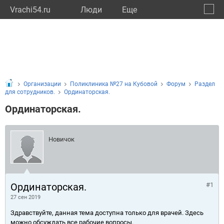
Vrachi54.ru
Люди
Eще
🔔
Новос
🔍
Организации
Поликлиника №27 на Кубовой
Форум
Раздел
для сотрудников.
Ординаторская.
Ординаторская.
Новичок
Ординаторская.
#1
27 сен 2019
Здравствуйте, данная тема доступна только для врачей. Здесь
можно обсуждать все рабочие вопросы.