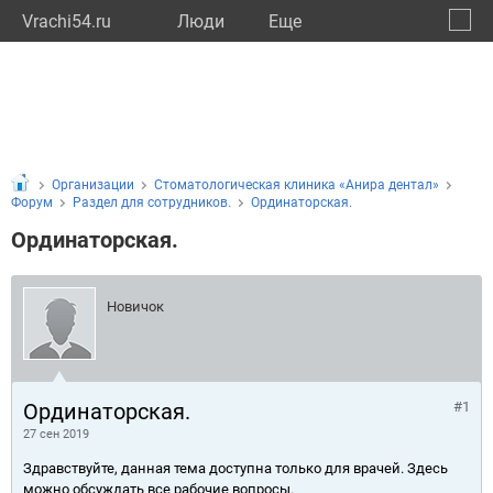
Vrachi54.ru
Люди
Eще
🔔
Новос
🔍
Организации
Стоматологическая клиника «Анира дентал»
Форум
Раздел для сотрудников.
Ординаторская.
Ординаторская.
Новичок
Ординаторская.
#1
27 сен 2019
Здравствуйте, данная тема доступна только для врачей. Здесь
можно обсуждать все рабочие вопросы.