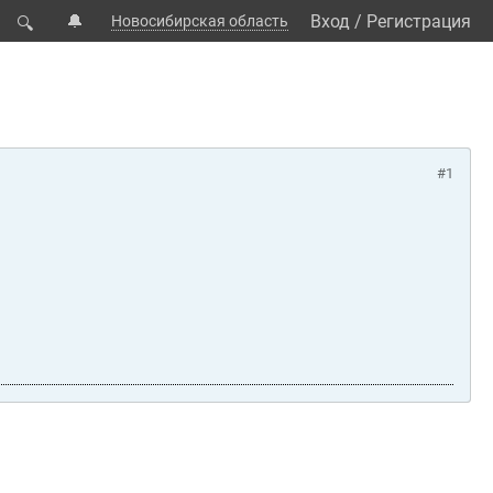
🔔
Вход
/
Регистрация
Новосибирская область
🔍
#1