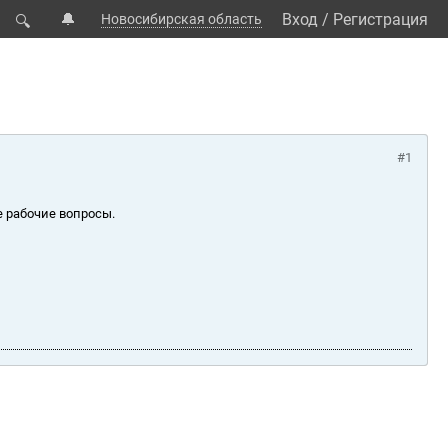
🔔
Вход
/
Регистрация
Новосибирская область
🔍
#1
е рабочие вопросы.