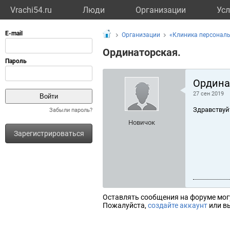
Vrachi54.ru
Люди
Организации
Усл
Организации
«Клиника персонал
Ординаторская.
Ордина
27 сен 2019
Здравствуй
Забыли пароль?
Новичок
Зарегистрироваться
Оставлять сообщения на форуме мог
Пожалуйста,
создайте аккаунт
или вы