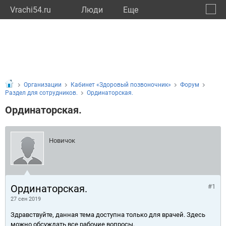
Vrachi54.ru
Люди
Eще
🔔
Новос
🔍
Организации
Кабинет «Здоровый позвоночник»
Форум
Раздел для сотрудников.
Ординаторская.
Ординаторская.
Новичок
Ординаторская.
#1
27 сен 2019
Здравствуйте, данная тема доступна только для врачей. Здесь
можно обсуждать все рабочие вопросы.