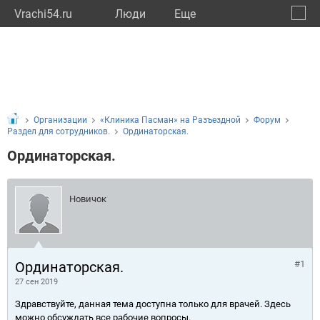
Vrachi54.ru
Люди
Eще
🔔
Новос
🔍
Организации
«Клиника Пасман» на Разъездной
Форум
Раздел для сотрудников.
Ординаторская.
Ординаторская.
Новичок
Ординаторская.
#1
27 сен 2019
Здравствуйте, данная тема доступна только для врачей. Здесь
можно обсуждать все рабочие вопросы.