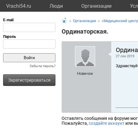
Vrachi54.ru
Люди
Организации
Усл
Организации
«Медицинский цент
Ординаторская.
Ордина
27 сен 2019
Здравствуй
Забыли пароль?
Новичок
Зарегистрироваться
Оставлять сообщения на форуме мог
Пожалуйста,
создайте аккаунт
или вы