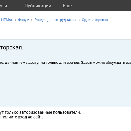
уги
Публикации
Eще
р НГМА»
Форум
Раздел для сотрудников.
Ординаторская.
торская.
те, данная тема доступна только для врачей. Здесь можно обсуждать вс
ут только авторизованные пользователи.
полните вход на сайт.