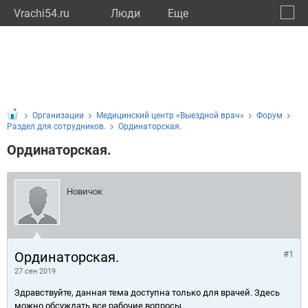
Vrachi54.ru
Люди
Eще
🔔
Новос
🔍
Организации
Медицинский центр «Выездной врач»
Форум
Раздел для сотрудников.
Ординаторская.
Ординаторская.
Новичок
Ординаторская.
#1
27 сен 2019
Здравствуйте, данная тема доступна только для врачей. Здесь
можно обсуждать все рабочие вопросы.