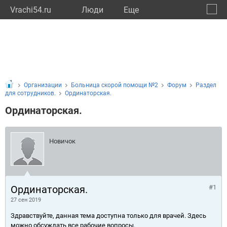
Vrachi54.ru
Люди
Eще
🔔
Новос
🔍
Организации
Больница скорой помощи №2
Форум
Раздел
для сотрудников.
Ординаторская.
Ординаторская.
Новичок
Ординаторская.
#1
27 сен 2019
Здравствуйте, данная тема доступна только для врачей. Здесь
можно обсуждать все рабочие вопросы.