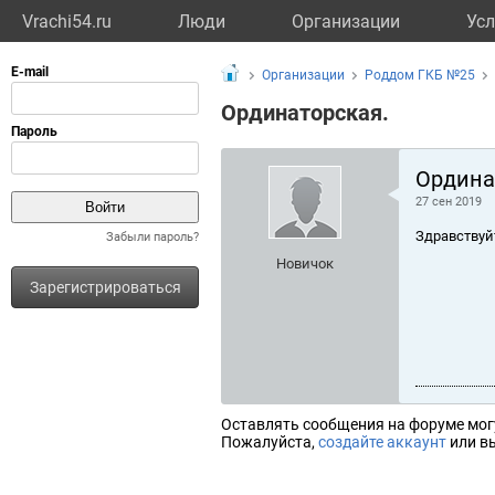
Vrachi54.ru
Люди
Организации
Усл
Организации
Роддом ГКБ №25
Ординаторская.
Ордина
27 сен 2019
Здравствуй
Забыли пароль?
Новичок
Зарегистрироваться
Оставлять сообщения на форуме мог
Пожалуйста,
создайте аккаунт
или вы