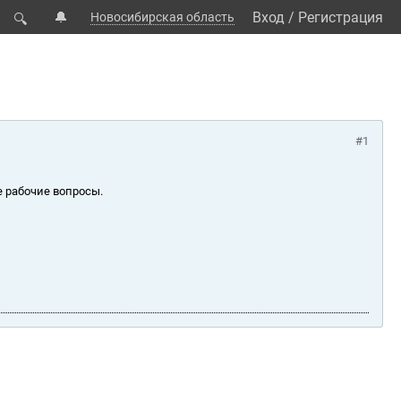
🔔
Вход
/
Регистрация
Новосибирская область
🔍
#1
е рабочие вопросы.