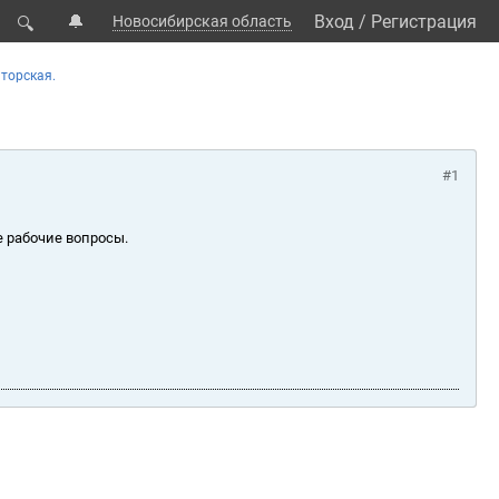
🔔
Вход
/
Регистрация
Новосибирская область
🔍
торская.
#1
е рабочие вопросы.