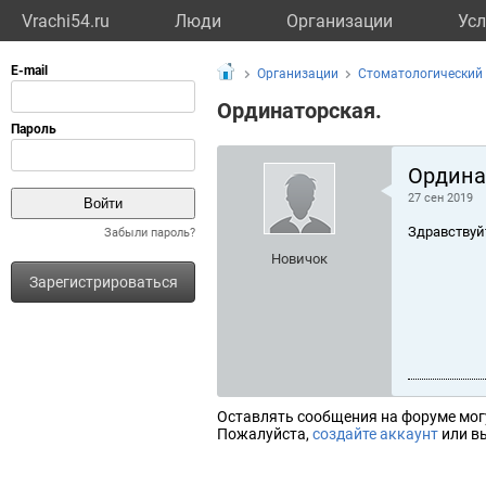
Vrachi54.ru
Люди
Организации
Усл
Организации
Стоматологический 
Ординаторская.
Ордина
27 сен 2019
Здравствуй
Забыли пароль?
Новичок
Зарегистрироваться
Оставлять сообщения на форуме мог
Пожалуйста,
создайте аккаунт
или вы