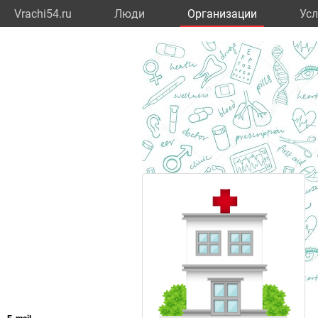
Vrachi54.ru
Люди
Организации
Усл