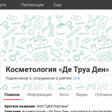
уги
Публикации
Eще
Косметология «Де Труа Ден»
Подписчиков: 0, сотрудников: 0, рейтинг:
316
Главное
Информация
Фото
Видео
Публика
Краткое название
:
ООО "ЦКЗ Платина"
Описание
: Косметология «Де Труа Ден» находится в городе Нов