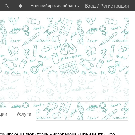
🔔
Вход
/
Регистрация
Новосибирская область
🔍
ции
Услуги
осибирске, на территории микрорайона «Тихий центр». Это