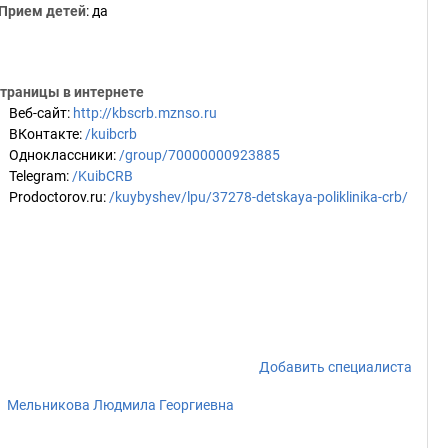
Прием детей
: да
траницы в интернете
Веб-сайт
:
http://kbscrb.mznso.ru
ВКонтакте
:
/kuibcrb
Одноклассники
:
/group/70000000923885
Telegram
:
/KuibCRB
Prodoctorov.ru
:
/kuybyshev/lpu/37278-detskaya-poliklinika-crb/
Добавить специалиста
Мельникова Людмила Георгиевна