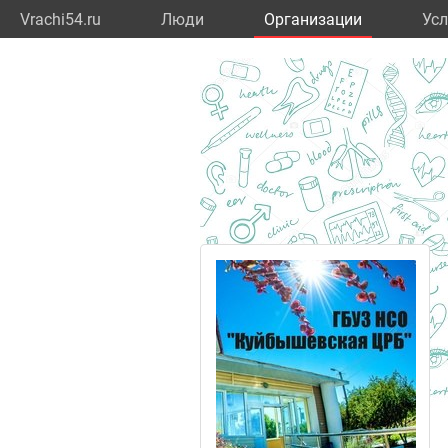
Vrachi54.ru
Люди
Организации
Усл