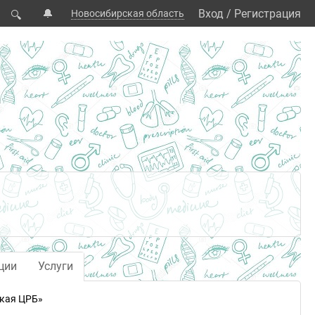
🔔
Вход
/
Регистрация
Новосибирская область
🔍
ции
Услуги
кая ЦРБ»