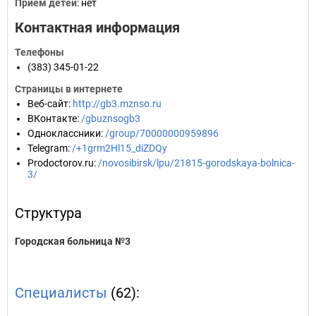
Прием детей
: нет
Контактная информация
Телефоны
(383) 345-01-22
Страницы в интернете
Веб-сайт
:
http://gb3.mznso.ru
ВКонтакте
:
/gbuznsogb3
Одноклассники
:
/group/70000000959896
Telegram
:
/+1grm2Hl15_diZDQy
Prodoctorov.ru
:
/novosibirsk/lpu/21815-gorodskaya-bolnica-
3/
Структура
Городская больница №3
Специалисты
(62):