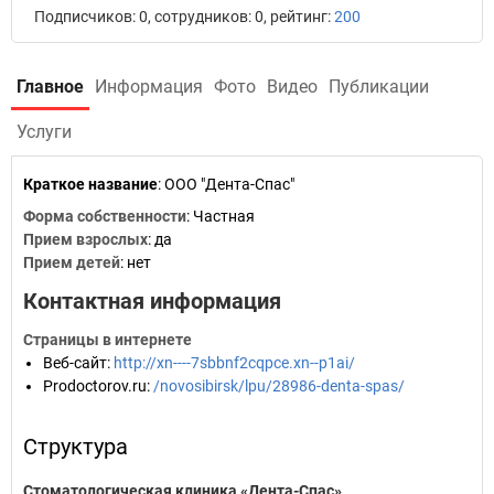
Подписчиков: 0, сотрудников: 0, рейтинг:
200
Главное
Информация
Фото
Видео
Публикации
Услуги
Краткое название
:
ООО "Дента-Спас"
Форма собственности
: Частная
Прием взрослых
: да
Прием детей
: нет
Контактная информация
Страницы в интернете
Веб-сайт
:
http://xn----7sbbnf2cqpce.xn--p1ai/
Prodoctorov.ru
:
/novosibirsk/lpu/28986-denta-spas/
Структура
Стоматологическая клиника «Дента-Спас»