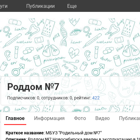
уги
Публикации
Eще
Роддом №7
Подписчиков: 0, сотрудников: 0, рейтинг:
422
Главное
Информация
Фото
Видео
Публика
Краткое название
:
МБУЗ "Родильный дом №7"
Описание
: Роддом №7 Новосибирска введен в эксплуатацию в 1