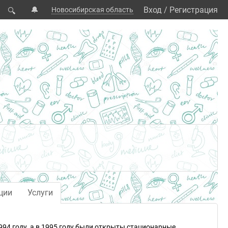
🔔
Вход
/
Регистрация
Новосибирская область
🔍
ции
Услуги
994 году, а в 1995 году были открыты стационарные