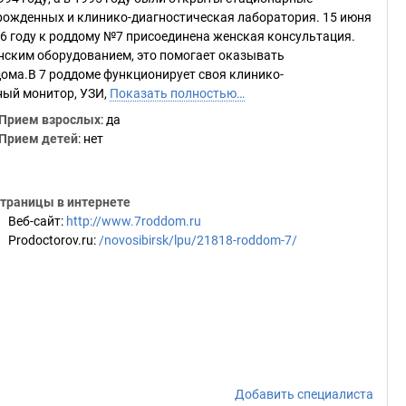
орожденных и клинико-диагностическая лаборатория. 15 июня
96 году к роддому №7 присоединена женская консультация.
ским оборудованием, это помогает оказывать
ма.В 7 роддоме функционирует своя клинико-
ный монитор, УЗИ,
Показать полностью…
Прием взрослых
: да
Прием детей
: нет
траницы в интернете
Веб-сайт
:
http://www.7roddom.ru
Prodoctorov.ru
:
/novosibirsk/lpu/21818-roddom-7/
Добавить специалиста