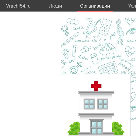
Vrachi54.ru
Люди
Организации
Усл