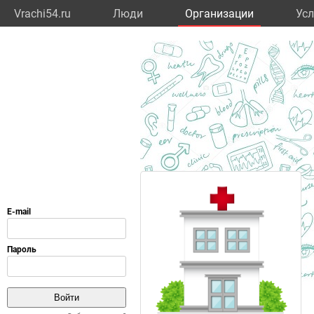
Vrachi54.ru
Люди
Организации
Усл