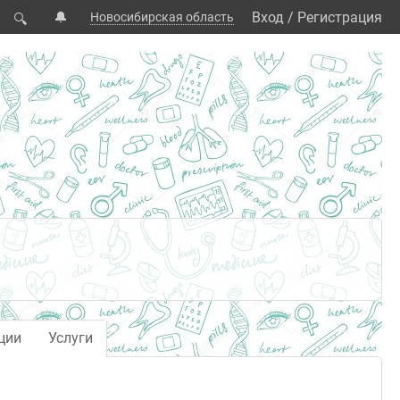
🔔
Вход
/
Регистрация
Новосибирская область
🔍
ции
Услуги