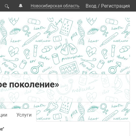
🔔
Вход
/
Регистрация
Новосибирская область
🔍
е поколение»
ции
Услуги
е"