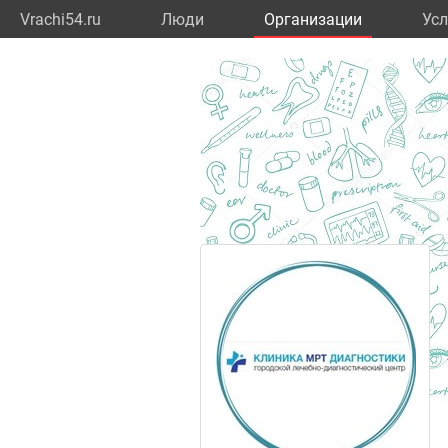
Vrachi54.ru
Люди
Организации
Усл