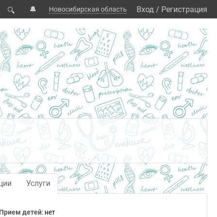
🔔
Вход
/
Регистрация
Новосибирская область
🔍
ции
Услуги
Прием детей
: нет