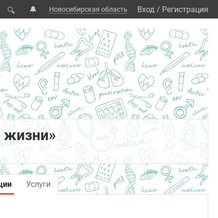
🔔
Вход
/
Регистрация
Новосибирская область
🔍
я жизни»
ции
Услуги