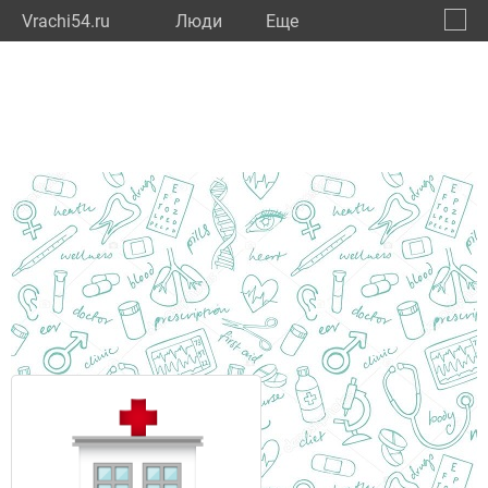
Vrachi54.ru
Люди
Eще
🔔
Новос
🔍