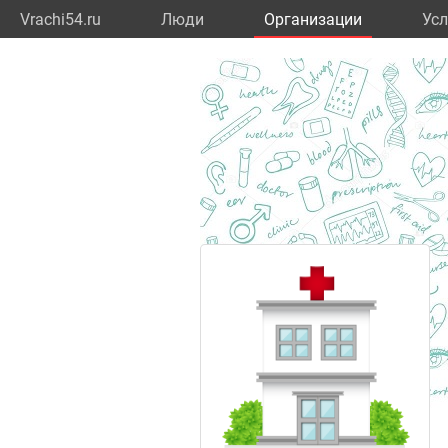
Vrachi54.ru
Люди
Организации
Усл