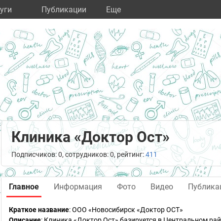
уги
Публикации
Eще
Клиника «Доктор Ост»
Подписчиков: 0, сотрудников: 0, рейтинг:
411
Главное
Информация
Фото
Видео
Публика
Краткое название
:
ООО «Новосибирск «Доктор ОСТ»
Описание
: Клиника «Доктор Ост» базируется в Центральном ра