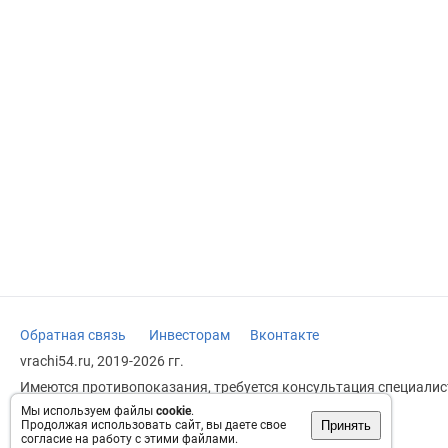
Обратная связь
Инвесторам
Вконтакте
vrachi54.ru, 2019-2026 гг.
Имеются противопоказания, требуется консультация специалист
заменяет прием врача.
Мы используем файлы
cookie
.
Принять
Продолжая использовать сайт, вы даете свое
Возрастное ограничение: 18+
согласие на работу с этими файлами.