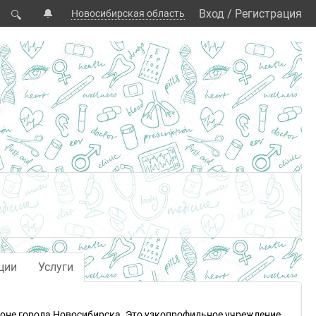
🔔
Вход
/
Регистрация
Новосибирская область
🔍
ции
Услуги
йоне города Новосибирска. Это узкопрофильное учреждение,