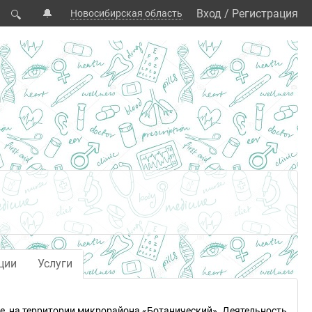
🔔
Вход
/
Регистрация
Новосибирская область
🔍
ции
Услуги
ке, на территории микрорайона «Ботанический». Деятельность