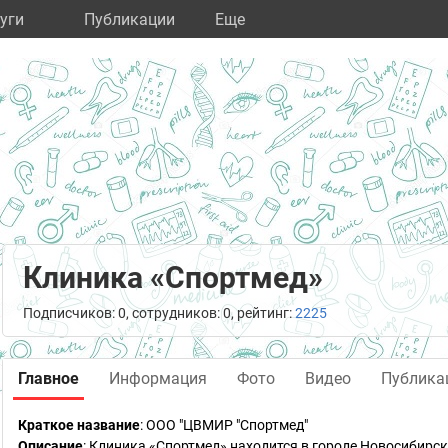
уги
Публикации
Eще
Клиника «Спортмед»
Подписчиков: 0, сотрудников: 0, рейтинг:
2225
Главное
Информация
Фото
Видео
Публика
Краткое название
:
ООО "ЦВМИР "Спортмед"
Описание
: Клиника «Спортмед» находится в городе Новосибирс