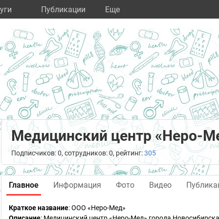
уги
Публикации
Eще
Медицинский центр «Неро-М
Подписчиков: 0, сотрудников: 0, рейтинг:
305
Главное
Информация
Фото
Видео
Публика
Краткое название
:
ООО «Неро-Мед»
Описание
: Медицинский центр «Неро-Мед» города Новосибирс