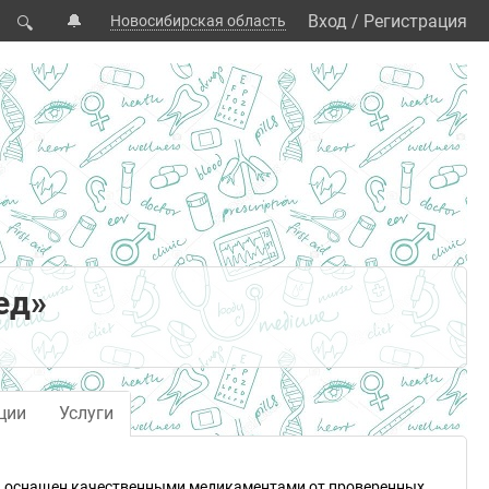
🔔
Вход
/
Регистрация
Новосибирская область
🔍
ед»
ции
Услуги
ка оснащен качественными медикаментами от проверенных