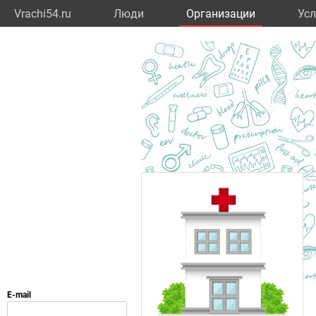
Vrachi54.ru
Люди
Организации
Усл