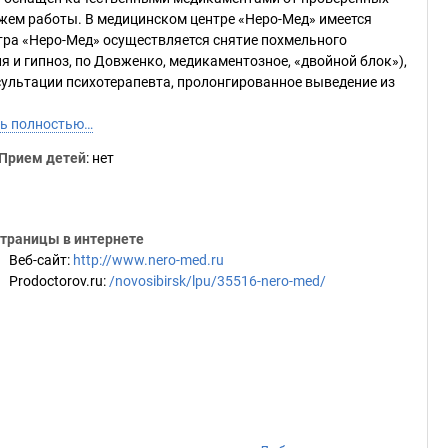
ем работы. В медицинском центре «Неро-Мед» имеется
тра «Неро-Мед» осуществляется снятие похмельного
я и гипноз, по Довженко, медикаментозное, «двойной блок»),
сультации психотерапевта, пролонгированное выведение из
ь полностью…
Прием детей
: нет
траницы в интернете
Веб-сайт
:
http://www.nero-med.ru
Prodoctorov.ru
:
/novosibirsk/lpu/35516-nero-med/