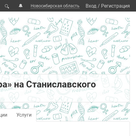
🔔
Вход
/
Регистрация
Новосибирская область
🔍
а» на Станиславского
ции
Услуги