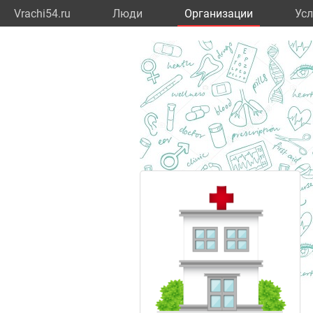
Vrachi54.ru
Люди
Организации
Усл