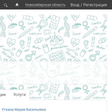
🔔
Вход
/
Регистрация
Новосибирская область
🔍
ции
Услуги
Уткина Мария Васильевна