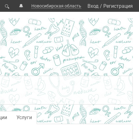
🔔
Вход
/
Регистрация
Новосибирская область
🔍
ции
Услуги