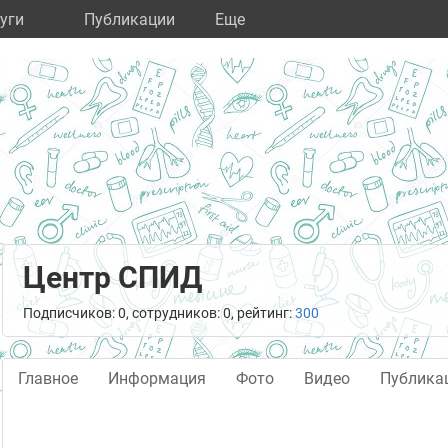
уги
Публикации
Eще
Центр СПИД
Подписчиков: 0, сотрудников: 0, рейтинг:
300
Главное
Информация
Фото
Видео
Публика