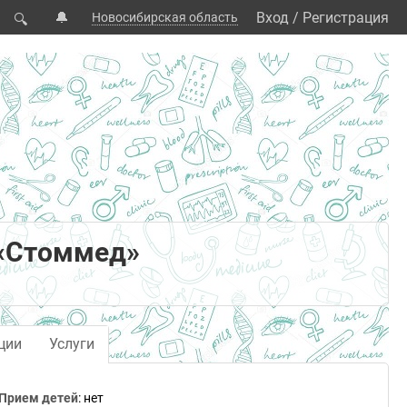
🔔
Вход
/
Регистрация
Новосибирская область
🔍
 «Стоммед»
ции
Услуги
Прием детей
: нет