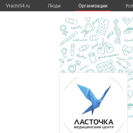
Vrachi54.ru
Люди
Организации
Усл