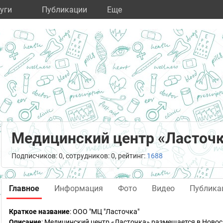
уги
Публикации
Eще
Медицинский центр «Ласточ
Подписчиков: 0, сотрудников: 0, рейтинг:
1688
Главное
Информация
Фото
Видео
Публика
Краткое название
:
ООО "МЦ "Ласточка"
Описание
: Медицинский центр «Ласточка» размещается в Новос