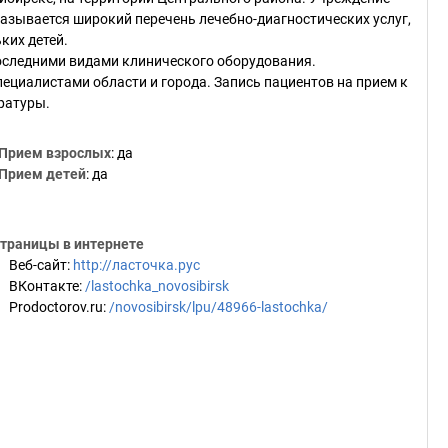
азывается широкий перечень лечебно-диагностических услуг,
ких детей.
оследними видами клинического оборудования.
циалистами области и города. Запись пациентов на прием к
ратуры.
Прием взрослых
: да
Прием детей
: да
траницы в интернете
Веб-сайт
:
http://ласточка.рус
ВКонтакте
:
/lastochka_novosibirsk
Prodoctorov.ru
:
/novosibirsk/lpu/48966-lastochka/