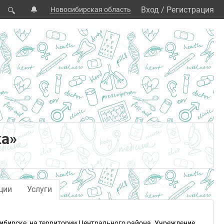
🔔
Вход
/
Регистрация
Новосибирская область
🔍
ка»
ции
Услуги
ибирске, на территории Центрального района. Учреждение