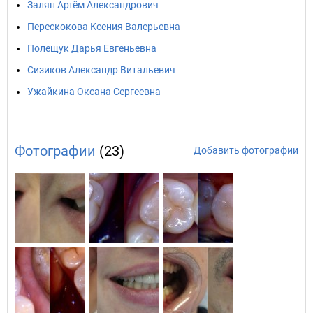
Залян Артём Александрович
Перескокова Ксения Валерьевна
Полещук Дарья Евгеньевна
Сизиков Александр Витальевич
Ужайкина Оксана Сергеевна
Фотографии
(23)
Добавить фотографии