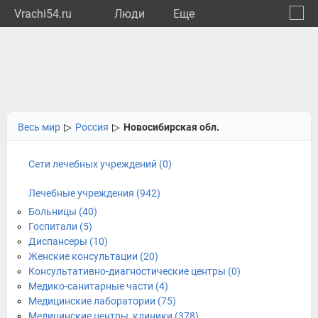
Vrachi54.ru
Люди
Eще
🔔
Новос
🔍
Весь мир
▷
Россия
▷
Новосибирская обл.
Сети лечебных учреждений (0)
Лечебные учреждения (942)
Больницы (40)
Госпитали (5)
Диспансеры (10)
Женские консультации (20)
Консультативно-диагностические центры (0)
Медико-санитарные части (4)
Медицинские лаборатории (75)
Медицинские центры, клиники (378)