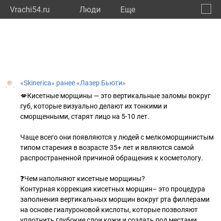
Vrachi54.ru
Люди
Eще
🔔
Новос
🔍
«Skinerica» ранее «Лазер Бьюти»
💋Кисетные морщины — это вертикальные заломы вокруг
губ, которые визуально делают их тонкими и
сморщенными, старят лицо на 5-10 лет.
Чаще всего они появляются у людей с мелкоморщинистым
типом старения в возрасте 35+ лет и являются самой
распространенной причиной обращения к косметологу.
❓Чем наполняют кисетные морщины?
Контурная коррекция кисетных морщин– это процедура
заполнения вертикальных морщин вокруг рта филлерами
на основе гиалуроновой кислоты, которые позволяют
уплотнить глубокие слои кожи и создать под местами