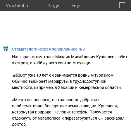
Vrachi54.ru
Люди
Eще
🔔
Новос
🔍
Стоматологическая поликлиника №8
Наш врач-стоматолог Михаил Михайлович Кузовлев любит
экстрим, и хобби у него соответствующие!
🚣🏻Вот уже 10 лет он занимается водным туризмом.
Обычно выбирает маршруты в труднодоступной
местности, например, в Хакасии и Кемеровской области.
«Места непопсовые, на транспорте добраться
проблематично. Вследствие немноголюдно. Красивая,
нетронутая природа. Не ловит телефон. Получается
отдохнуть от мегаполиса и перезагрузиться», – рассказал
доктор.