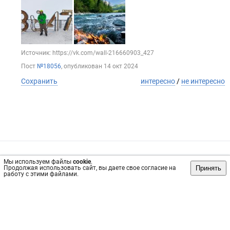
Источник: https://vk.com/wall-216660903_427
Пост
№18056
, опубликован
14 окт 2024
Сохранить
интересно
/
не интересно
Обратная связь
Инвесторам
Вконтакте
Мы используем файлы
cookie
.
Принять
Продолжая использовать сайт, вы даете свое согласие на
vrachi54.ru, 2019-2026 гг.
работу с этими файлами.
Имеются противопоказания, требуется консультация
специалиста. Информация, представленная на сайте, не
может быть использована для постановки диагноза,
назначения лечения и не заменяет прием врача.
Возрастное ограничение: 18+