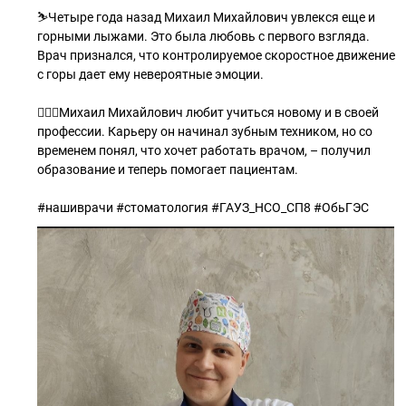
⛷Четыре года назад Михаил Михайлович увлекся еще и
горными лыжами. Это была любовь с первого взгляда.
Врач признался, что контролируемое скоростное движение
с горы дает ему невероятные эмоции.
👨🏻‍⚕Михаил Михайлович любит учиться новому и в своей
профессии. Карьеру он начинал зубным техником, но со
временем понял, что хочет работать врачом, – получил
образование и теперь помогает пациентам.
#нашиврачи #стоматология #ГАУЗ_НСО_СП8 #ОбьГЭС