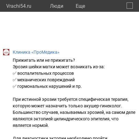
Vrachi54.ru
Люди
Eще
🔔
Новос
🔍
Клиника «ПроМедика»
Прижигать или не прижигать?
Эрозия шейки матки может возникать из-за:
✅ воспалительных процессов
✅ механических повреждений
✅ гормональных нарушений и пр.
При истинной эрозии требуется специфическая терапия,
которую может назначить только акушер-гинеколог.
Большинство случаев, называемых эрозией, на самом деле
являются эктопией цилиндрического эпителия, что
является нормой.
Для диагностики эктопии необходимо пройти