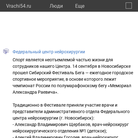
Vrachi54.ru
Люди
Eще
🔔
Новос
🔍
Федеральный центр нейрохирургии
Спорт является неотъемлемой частью жизни для
сотрудников нашего Центра. 14 сентября в Новосибирске
прошел Сибирский Фестиваль Бега — ежегодное городское
спортивное мероприятие, в основе которого лежит
чемпионат России по полумарафонскому бегу «Мемориал
Александра Раевича».
Традиционно в Фестивале приняли участие врачи и
представители административного отдела Федерального
центра нейрохирургии (г. Новосибирск):
- Александр Владимирович Щербаков, врач-нейрохирург
нейрохирургического отделения №1 (детское);
- Алексей Владимирович Гоголев, врач-нейрохирург