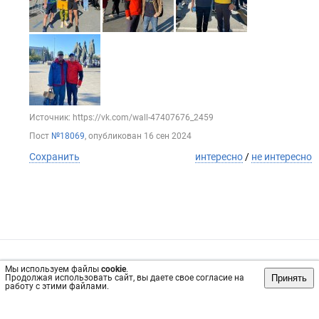
Источник: https://vk.com/wall-47407676_2459
Пост
№18069
, опубликован
16 сен 2024
Сохранить
интересно
/
не интересно
Обратная связь
Инвесторам
Вконтакте
Мы используем файлы
cookie
.
Принять
Продолжая использовать сайт, вы даете свое согласие на
vrachi54.ru, 2019-2026 гг.
работу с этими файлами.
Имеются противопоказания, требуется консультация
специалиста. Информация, представленная на сайте, не