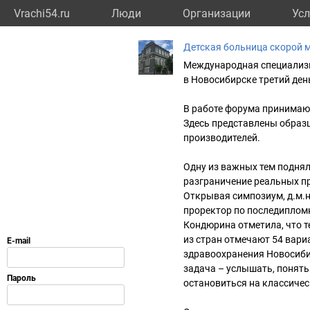
Vrachi54.ru
Люди
Организации
Усл
Детская больница скорой 
Международная специализ
в Новосибирске третий ден
В работе форума принимают
Здесь представлены образ
производителей.
Одну из важных тем поднял
разграничение реальных п
Открывая симпозиум, д.м.
проректор по последипло
Кондюрина отметила, что т
из стран отмечают 54 вари
здравоохранения Новосиби
задача – услышать, понять
остановиться на классичес