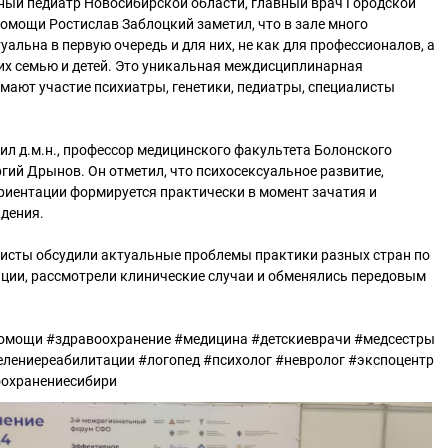
ный педиатр Новосибирской области, главный врач Городской
омощи Ростислав Заблоцкий заметил, что в зале много
уальна в первую очередь и для них, не как для профессионалов, а
их семью и детей. Это уникальная междисциплинарная
имают участие психиатры, генетики, педиатры, специалисты
ил д.м.н., профессор медицинского факультета Болонского
ргий Дрынов. Он отметил, что психосексуальное развитие,
риентации формируется практически в момент зачатия и
ждения.
листы обсудили актуальные проблемы практики разных стран по
ации, рассмотрели клинические случаи и обменялись передовым
омощи #здравоохранение #медицина #детскиеврачи #медсестры
лениереабилитации #логопед #психолог #невролог #экспоцентр
оохранениесибири