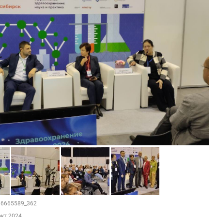
216665589_362
окт 2024