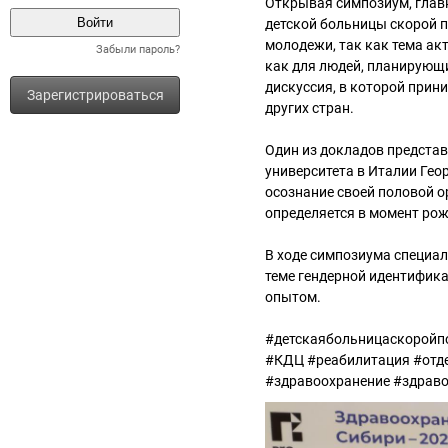
Открывая симпозиум, глав
детской больницы скорой п
молодежи, так как тема акт
Забыли пароль?
как для людей, планирующ
дискуссия, в которой прин
Зарегистрироваться
других стран.
Один из докладов представ
университета в Италии Гео
осознание своей половой о
определяется в момент ро
В ходе симпозиума специа
теме гендерной идентифик
опытом.
#детскаябольницаскоройп
#КДЦ #реабилитация #отде
#здравоохранение #здрав