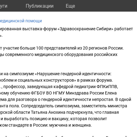
уги
Публикации
Eще
медицинской помощи
ированная выставка-форум «Здравоохранение Сибири» работает
ь.
 участие больше 100 представителей из 20 регионов России.
цы современного медицинского оборудования российских
и на симпозиуме «Нарушение гендерной идентичности:
роблем и социальных конструкторов» в рамках форума.
н., профессор, заведующая кафедрой педиатрии ФПКиППВ,
мному обучению ФГБОУ ВО НГМУ Минздрава России Елена
ема для разговора о гендерной идентичности непростая. В одной
анта пола. Сопредседатель симпозиума, заместитель министра
рской области Татьяна Анохина подчеркнула, что главная
 и выработать позицию и вакцину, которая позволит
ком стандарте в России: мужчина и женщина.