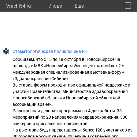
Vrachi54.ru
Люди
Eще
🔔
Новос
🔍
Стоматологическая поликлиника №3
Сообщаем, что с 15 по 18 октября в Новосибирске на
площадке МВК «Новосибирск Экспоцентр» пройдет 2-я
международная специализированная выставка-форум
«Здравоохранение Сибири».
Выставка-форум проходит при официальной поддержке и
участии Правительства, Министерства здравоохранения
Новосибирской области и Новосибирской областной
ассоциации врачей.
Расширенная деловая программа на 4 дня работы: 35
мероприятий по 20 направлениям здравоохранения, 300
спикеров и приглашенных экспертов.
На выставке будут представлены: более 120 участников из
30 городов России; свыше 800 единиц современного